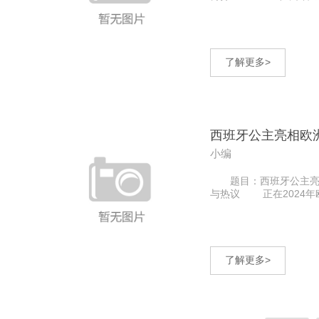
了解更多>
小编
题目：西班牙公主亮相
与热议 正在2024年欧
了解更多>