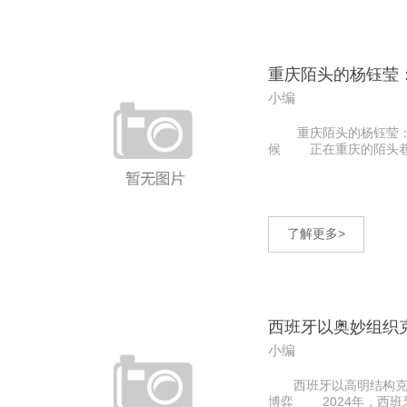
小编
重庆陌头的杨钰莹：
候 正在重庆的陌头巷尾
了解更多>
小编
西班牙以高明结构克服
博弈 2024年，西班牙