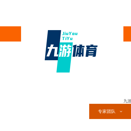
九游
首页
服务范围
专家团队